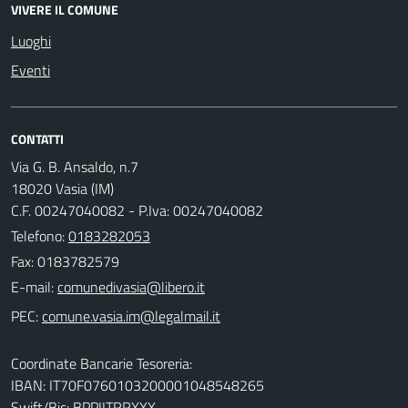
VIVERE IL COMUNE
Luoghi
Eventi
CONTATTI
Via G. B. Ansaldo, n.7
18020 Vasia (IM)
C.F. 00247040082 - P.Iva: 00247040082
Telefono:
0183282053
Fax: 0183782579
E-mail:
PEC:
Coordinate Bancarie Tesoreria:
IBAN: IT70F0760103200001048548265
Swift/Bic: BPPIITRRXXX