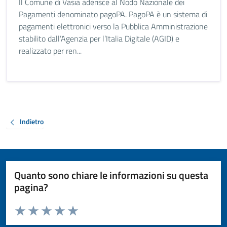
Il Comune di Vasia aderisce al Nodo Nazionale dei
Pagamenti denominato pagoPA. PagoPA è un sistema di
pagamenti elettronici verso la Pubblica Amministrazione
stabilito dall’Agenzia per l’Italia Digitale (AGID) e
realizzato per ren...
Indietro
Quanto sono chiare le informazioni su questa
pagina?
Valuta da 1 a 5 stelle la pagina
Valuta 1 stelle su 5
Valuta 2 stelle su 5
Valuta 3 stelle su 5
Valuta 4 stelle su 5
Valuta 5 stelle su 5