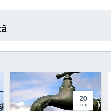
tà
20
Lug