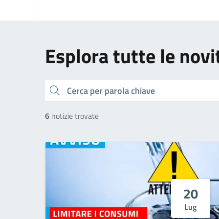
Esplora tutte le novi
cerca
6
notizie trovate
20
Lug