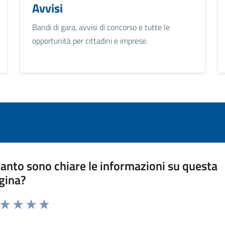
Avvisi
Bandi di gara, avvisi di concorso e tutte le
opportunità per cittadini e imprese.
anto sono chiare le informazioni su questa
gina?
a da 1 a 5 stelle la pagina
ta 1 stelle su 5
Valuta 2 stelle su 5
Valuta 3 stelle su 5
Valuta 4 stelle su 5
Valuta 5 stelle su 5