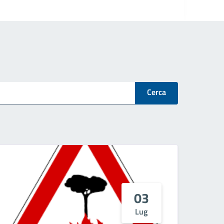
Cerca
03
Lug