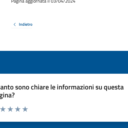
Pagina aggiornata il 03/04/2024
Indietro
anto sono chiare le informazioni su questa
gina?
a da 1 a 5 stelle la pagina
ta 1 stelle su 5
Valuta 2 stelle su 5
Valuta 3 stelle su 5
Valuta 4 stelle su 5
Valuta 5 stelle su 5