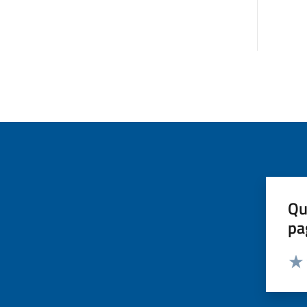
Qu
pa
Valut
Valu