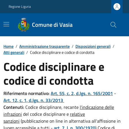
Regione Liguria
Comune di Vasia
Home
/
Amministrazione trasparente
/
Disposizioni generali
/
Atti generali
/
Codice disciplinare e codice di condotta
Codice disciplinare e
codice di condotta
Riferimento normativo:
Art. 55, c. 2, d.lgs. n. 165/2001
-
Art. 12, c. 1, d.lgs. n. 33/2013
Contenuti:
Codice disciplinare, recante
l'indicazione delle
infrazioni
del codice disciplinare e
relative
sanzioni
(pubblicazione on line in alternativa all'affissione in
luogo accessibile a tutti -
art. 7, l. n. 300/1970
) Codice di