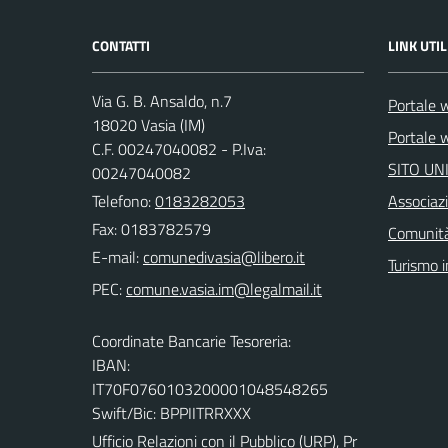
CONTATTI
LINK UTIL
Via G. B. Ansaldo, n.7
Portale 
18020 Vasia (IM)
Portale w
C.F. 00247040082 - P.Iva:
SITO UN
00247040082
Telefono:
0183282053
Associazi
Fax: 0183782579
Comunità
E-mail:
Turismo i
PEC:
Coordinate Bancarie Tesoreria:
IBAN:
IT70F0760103200001048548265
Swift/Bic: BPPIITRRXXX
Ufficio Relazioni con il Pubblico (URP), Pr