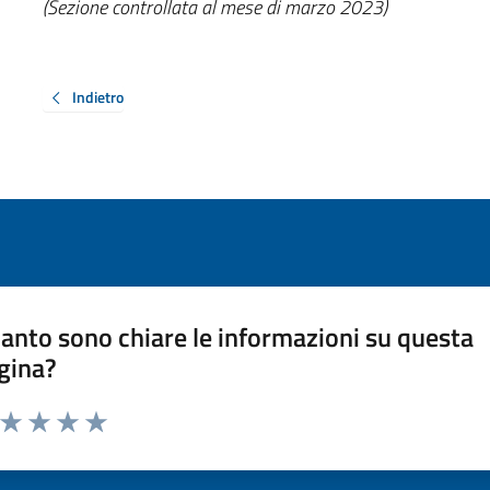
(Sezione controllata al mese di marzo 2023)
Indietro
anto sono chiare le informazioni su questa
gina?
a da 1 a 5 stelle la pagina
ta 1 stelle su 5
Valuta 2 stelle su 5
Valuta 3 stelle su 5
Valuta 4 stelle su 5
Valuta 5 stelle su 5