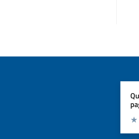
Qu
pa
Valut
Valu