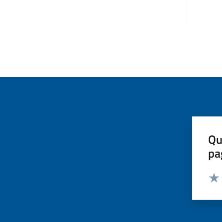
Qu
pa
Valut
Valu