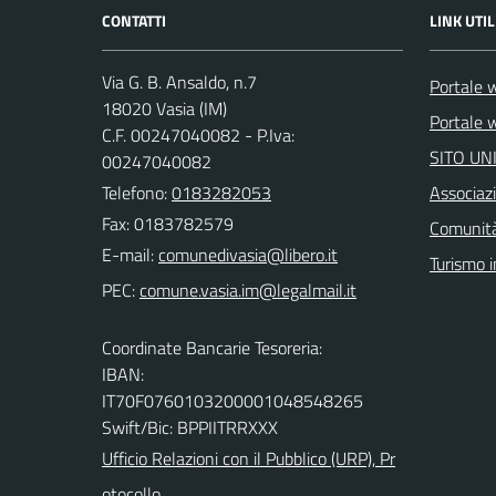
CONTATTI
LINK UTIL
Via G. B. Ansaldo, n.7
Portale 
18020 Vasia (IM)
Portale w
C.F. 00247040082 - P.Iva:
SITO UN
00247040082
Telefono:
0183282053
Associazi
Fax: 0183782579
Comunità
E-mail:
Turismo i
PEC:
Coordinate Bancarie Tesoreria:
IBAN:
IT70F0760103200001048548265
Swift/Bic: BPPIITRRXXX
Ufficio Relazioni con il Pubblico (URP), Pr
otocollo