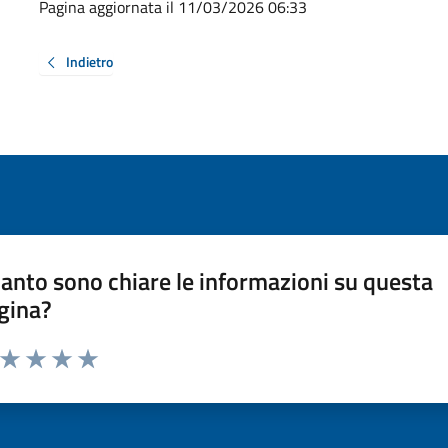
Pagina aggiornata il 11/03/2026 06:33
Indietro
anto sono chiare le informazioni su questa
gina?
a da 1 a 5 stelle la pagina
ta 1 stelle su 5
Valuta 2 stelle su 5
Valuta 3 stelle su 5
Valuta 4 stelle su 5
Valuta 5 stelle su 5