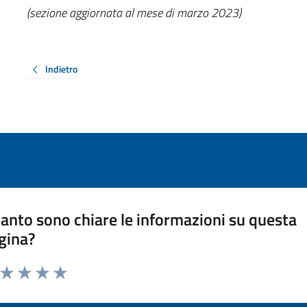
(sezione aggiornata al mese di marzo 2023)
Indietro
anto sono chiare le informazioni su questa
gina?
a da 1 a 5 stelle la pagina
ta 1 stelle su 5
Valuta 2 stelle su 5
Valuta 3 stelle su 5
Valuta 4 stelle su 5
Valuta 5 stelle su 5