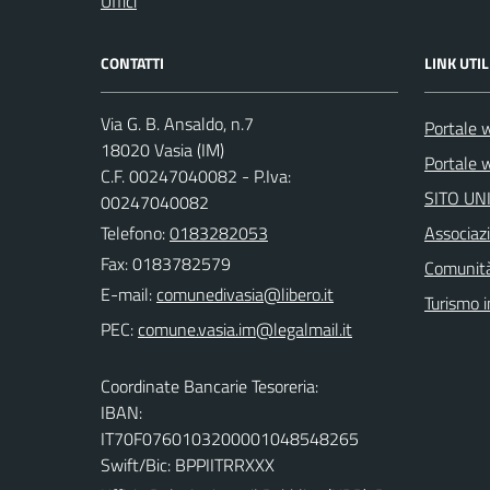
Uffici
CONTATTI
LINK UTIL
Via G. B. Ansaldo, n.7
Portale 
18020 Vasia (IM)
Portale w
C.F. 00247040082 - P.Iva:
SITO UN
00247040082
Telefono:
0183282053
Associazi
Fax: 0183782579
Comunità
E-mail:
Turismo i
PEC:
Coordinate Bancarie Tesoreria:
IBAN:
IT70F0760103200001048548265
Swift/Bic: BPPIITRRXXX