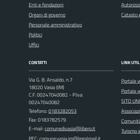
Enti e fondazioni
Autorizza
Organi di governo
Catasto e
Personale amministrativo
Politici
Uffici
CONTATTI
LINK UTIL
Via G. B. Ansaldo, n.7
Portale 
18020 Vasia (IM)
Portale w
C.F. 00247040082 - P.Iva:
SITO UN
00247040082
Telefono:
0183282053
Associazi
Fax: 0183782579
Comunità
E-mail:
Turismo i
PEC: