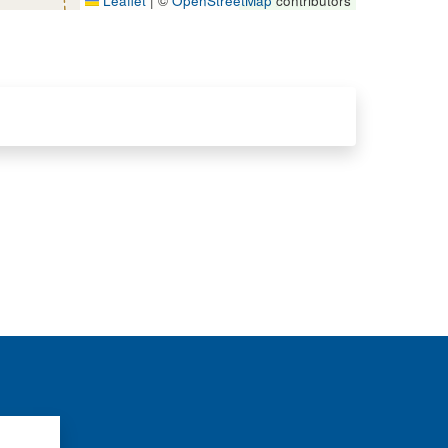
Leaflet
|
©
OpenStreetMap
contributors