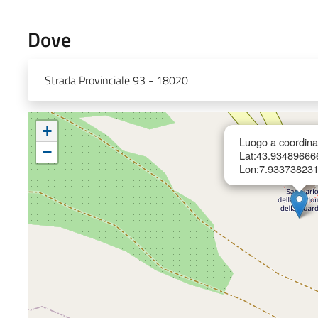
Dove
Strada Provinciale 93 - 18020
+
Luogo a coordina
−
Lat:43.9348966
Lon:7.93373823