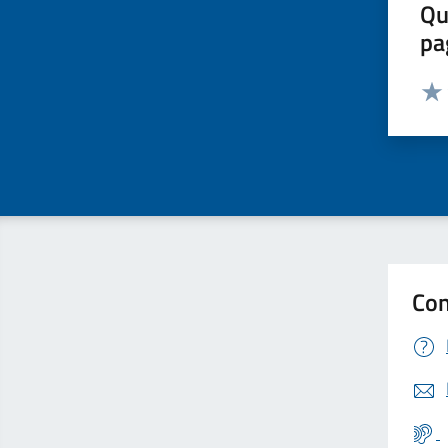
Qu
pa
Valut
Valu
Con