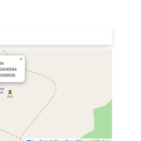
×
te
66406594
1658936