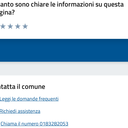
anto sono chiare le informazioni su questa
gina?
a da 1 a 5 stelle la pagina
ta 1 stelle su 5
Valuta 2 stelle su 5
Valuta 3 stelle su 5
Valuta 4 stelle su 5
Valuta 5 stelle su 5
tatta il comune
Leggi le domande frequenti
Richiedi assistenza
Chiama il numero 0183282053