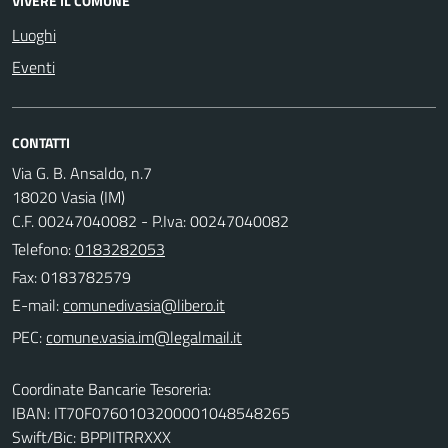
VIVERE IL COMUNE
Luoghi
Eventi
CONTATTI
Via G. B. Ansaldo, n.7
18020 Vasia (IM)
C.F. 00247040082 - P.Iva: 00247040082
Telefono:
0183282053
Fax: 0183782579
E-mail:
PEC:
Coordinate Bancarie Tesoreria:
IBAN: IT70F0760103200001048548265
Swift/Bic: BPPIITRRXXX